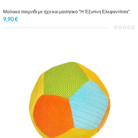
Μαλακό παιχνίδι με ήχο και μασητικό "Η Έξυπνη Ελεφαντίτσα"
9,90
€