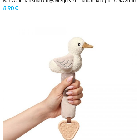
BabyOno: Μαλακό παιχνίδι Squeaker- κουδουνίστρα LUNA λάμα
8,90
€