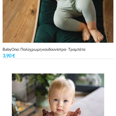
BabyOno: Πολύχρωμη κουδουνίστρα- Τρομπέτα
3,90
€