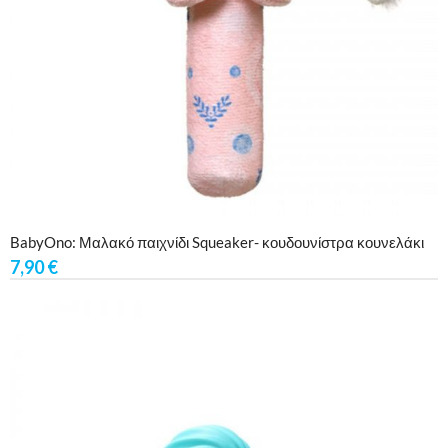
BabyOno: Μαλακό παιχνίδι Squeaker- κουδουνίστρα κουνελάκι
7,90
€