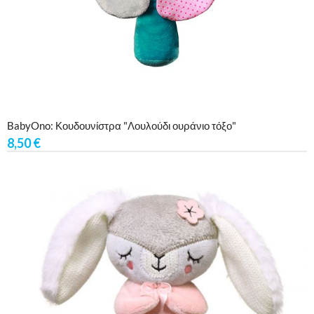
BabyOno: Κουδουνίστρα "Λουλούδι ουράνιο τόξο"
8,50
€