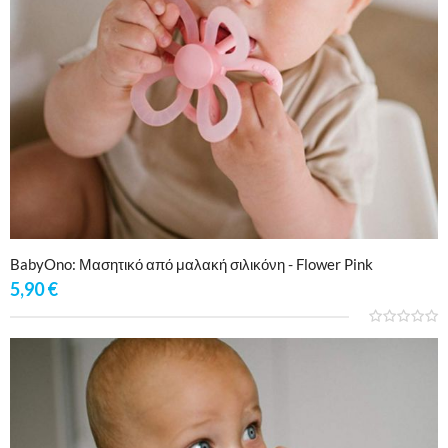
BabyOno: Μασητικό από μαλακή σιλικόνη - Flower Pink
5,90
€