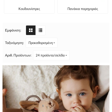
Κουδουνίστρες
Πανάκια παρηγοριάς
Εμφάνιση:
Ταξινόμηση:
Προκαθορισμένη
Αριθ. Προϊόντων:
24 προϊόντα/σελίδα