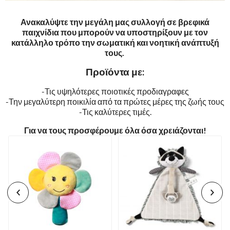
Ανακαλύψτε την μεγάλη μας συλλογή σε βρεφικά
παιχνίδια που μπορούν να υποστηρίξουν με τον
κατάλληλο τρόπο την σωματική και νοητική ανάπτυξή
τους.
Προϊόντα με:
-Τις υψηλότερες ποιοτικές προδιαγραφες
-Την μεγαλύτερη ποικιλία από τα πρώτες μέρες της ζωής τους
-Τις καλύτερες τιμές.
Για να τους προσφέρουμε όλα όσα χρειάζονται!