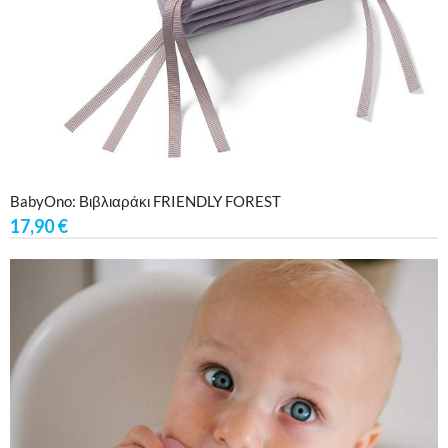
BabyOno: Βιβλιαράκι FRIENDLY FOREST
17,90
€