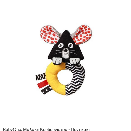
BabyOno: Μαλακή Κουδουνίστρα - Ποντικάκι