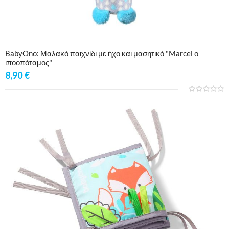
BabyOno: Μαλακό παιχνίδι με ήχο και μασητικό "Marcel ο
ιποοπόταμος"
8,90
€