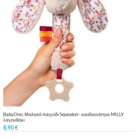
BabyOno: Μαλακό παιχνίδι Squeaker- κουδουνίστρα MILLY
λαγουδάκι
8,90
€