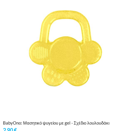
BabyOno: Μασητικό ψυγείου με gel - Σχέδιο λουλουδάκι
2,90
€