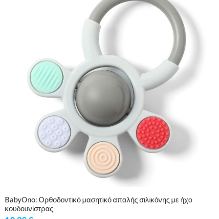
BabyOno: Ορθοδοντικό μασητικό απαλής σιλικόνης με ήχο
κουδουνίστρας