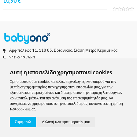
10,90
€
Αμφιπόλεως 11, 118 85, Βοτανικός, Στάση Μετρό Κεραμεικός
210-3422583
info@babyono.gr
Αυτή η ιστοσελίδα χρησιμοποιεί cookies
ΓΕΜΗ: 144043901000
Χρησιμοποιούμε cookies και άλλες τεχνολογίες εντοπισμού για την
Πληροφορίες
βελτίωση της εμπειρίας περιήγησης στην ιστοσελίδα μας, για την
εξατομίκευση περιεχομένου και διαφημίσεων, την παροχή λειτουργιών
κοινωνικών μέσων και την ανάλυση της επισκεψιμότητάς μας. Αν
Social media
συνεχίσετε να χρησιμοποιείτε την ιστοσελίδα μας, συναινείτε στη χρήση
των cookies μας.
Συμφωνώ
Αλλαγή των προτιμήσεών μου