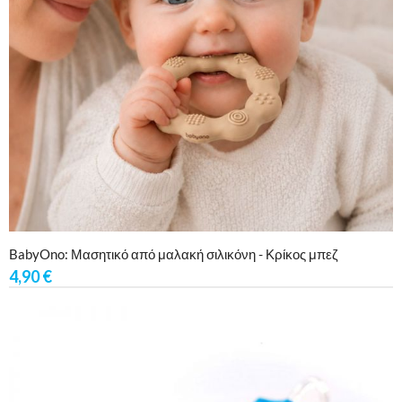
BabyOno: Μασητικό από μαλακή σιλικόνη - Κρίκος μπεζ
4,90
€