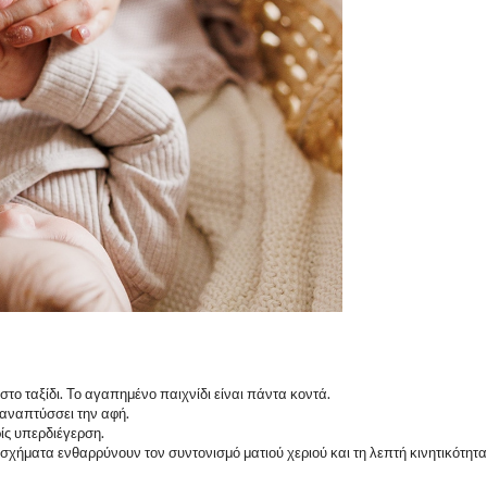
 στο ταξίδι. Το αγαπημένο παιχνίδι είναι πάντα κοντά.
 αναπτύσσει την αφή.
ίς υπερδιέγερση.
σχήματα ενθαρρύνουν τον συντονισμό ματιού χεριού και τη λεπτή κινητικότητα