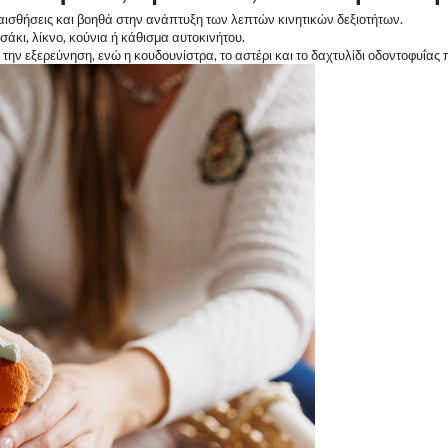
 αισθήσεις και βοηθά στην ανάπτυξη των λεπτών κινητικών δεξιοτήτων.
σάκι, λίκνο, κούνια ή κάθισμα αυτοκινήτου.
την εξερεύνηση, ενώ η κουδουνίστρα, το αστέρι και το δαχτυλίδι οδοντοφυΐας