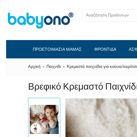
ΠΡΟΕΤΟΙΜΑΣΙΑ ΜΑΜΑΣ
ΦΡΟΝΤΙΔΑ
ΑΣΦ
Αρχική
Παιχνίδι
Κρεμαστά παιχνίδια για κούνια/καρότσι
Βρεφικό Κρεμαστό Παιχνίδι