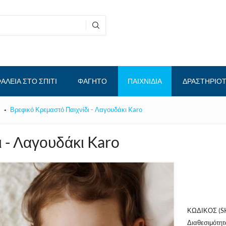
ΑΛΕΙΑ ΣΤΟ ΣΠΙΤΙ
ΦΑΓΗΤΟ
ΠΑΙΧΝΙΔΙΑ
ΔΡΑΣΤΗΡΙΟ
Βρεφικό Κρεμαστό Παιχνίδι - Λαγουδάκι Karo
 - Λαγουδάκι Karo
ΚΩΔΙΚΟΣ (SK
Διαθεσιμότητ