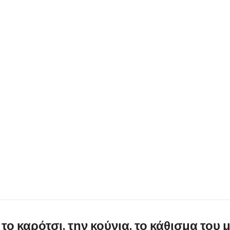
το καρότσι, την κούνια, το κάθισμα του