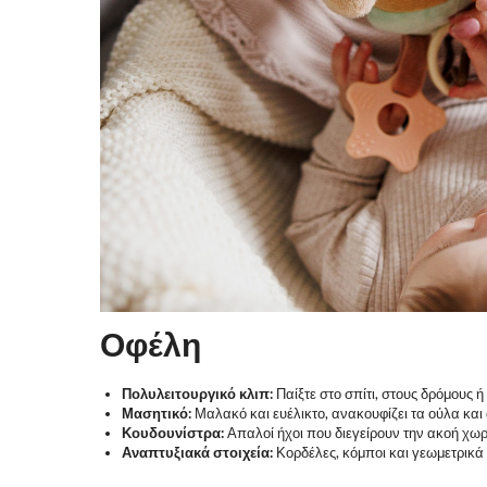
Οφέλη
Πολυλειτουργικό κλιπ:
Παίξτε στο σπίτι, στους δρόμους ή
Μασητικό:
Μαλακό και ευέλικτο, ανακουφίζει τα ούλα και
Κουδουνίστρα:
Απαλοί ήχοι που διεγείρουν την ακοή χωρ
Αναπτυξιακά στοιχεία:
Κορδέλες, κόμποι και γεωμετρικά 