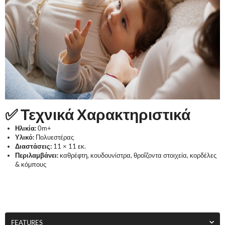
✅ Τεχνικά Χαρακτηριστικά
Ηλικία:
0m+
Υλικό:
Πολυεστέρας
Διαστάσεις:
11 × 11 εκ.
Περιλαμβάνει:
καθρέφτη, κουδουνίστρα, θροΐζοντα στοιχεία, κορδέλες
& κόμπους
FEATURES