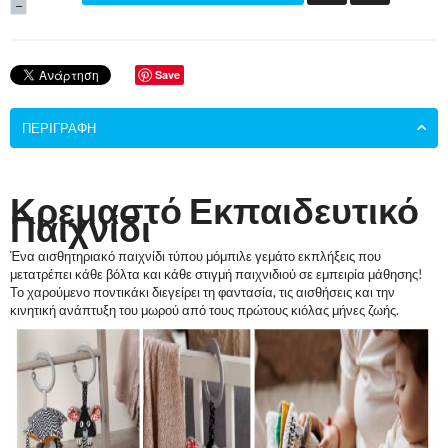
−
Save
ΠΕΡΙΓΡΑΦΉ
Κρεμαστό Εκπαιδευτικό
Παιχνίδι
Ένα αισθητηριακό παιχνίδι τύπου μόμπιλε γεμάτο εκπλήξεις που
μετατρέπει κάθε βόλτα και κάθε στιγμή παιχνιδιού σε εμπειρία μάθησης!
Το χαρούμενο ποντικάκι διεγείρει τη φαντασία, τις αισθήσεις και την
κινητική ανάπτυξη του μωρού από τους πρώτους κιόλας μήνες ζωής.