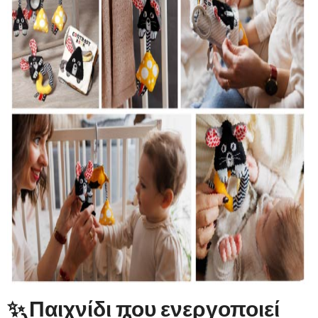
✨ Παιχνίδι που ενεργοποιεί