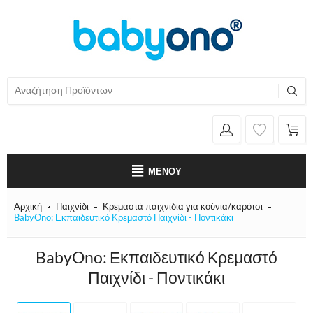
ΜΕΝΟΎ
Αρχική
Παιχνίδι
Κρεμαστά παιχνίδια για κούνια/καρότσι
BabyOno: Εκπαιδευτικό Κρεμαστό Παιχνίδι - Ποντικάκι
BabyOno: Εκπαιδευτικό Κρεμαστό
Παιχνίδι - Ποντικάκι