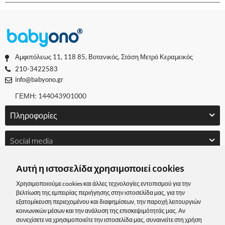
Αμφιπόλεως 11, 118 85, Βοτανικός, Στάση Μετρό Κεραμεικός
210-3422583
info@babyono.gr
ΓΕΜΗ: 144043901000
Πληροφορίες
Social media
Αυτή η ιστοσελίδα χρησιμοποιεί cookies
Χρησιμοποιούμε cookies και άλλες τεχνολογίες εντοπισμού για την
βελτίωση της εμπειρίας περιήγησης στην ιστοσελίδα μας, για την
εξατομίκευση περιεχομένου και διαφημίσεων, την παροχή λειτουργιών
κοινωνικών μέσων και την ανάλυση της επισκεψιμότητάς μας. Αν
συνεχίσετε να χρησιμοποιείτε την ιστοσελίδα μας, συναινείτε στη χρήση