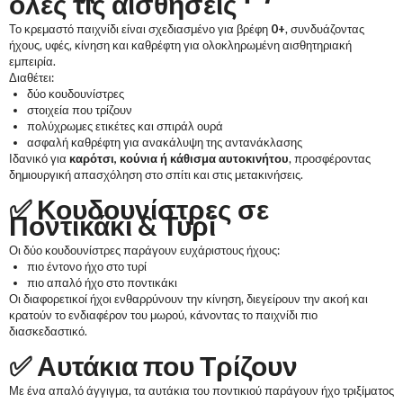
όλες τις αισθήσεις
Το κρεμαστό παιχνίδι είναι σχεδιασμένο για βρέφη
0+
, συνδυάζοντας
ήχους, υφές, κίνηση και καθρέφτη για ολοκληρωμένη αισθητηριακή
εμπειρία.
Διαθέτει:
δύο κουδουνίστρες
στοιχεία που τρίζουν
πολύχρωμες ετικέτες και σπιράλ ουρά
ασφαλή καθρέφτη για ανακάλυψη της αντανάκλασης
Ιδανικό για
καρότσι, κούνια ή κάθισμα αυτοκινήτου
, προσφέροντας
δημιουργική απασχόληση στο σπίτι και στις μετακινήσεις.
✅ Κουδουνίστρες σε
Ποντικάκι & Τυρί
Οι δύο κουδουνίστρες παράγουν ευχάριστους ήχους:
πιο έντονο ήχο στο τυρί
πιο απαλό ήχο στο ποντικάκι
Οι διαφορετικοί ήχοι ενθαρρύνουν την κίνηση, διεγείρουν την ακοή και
κρατούν το ενδιαφέρον του μωρού, κάνοντας το παιχνίδι πιο
διασκεδαστικό.
✅ Αυτάκια που Τρίζουν
Με ένα απαλό άγγιγμα, τα αυτάκια του ποντικιού παράγουν ήχο τριξίματος