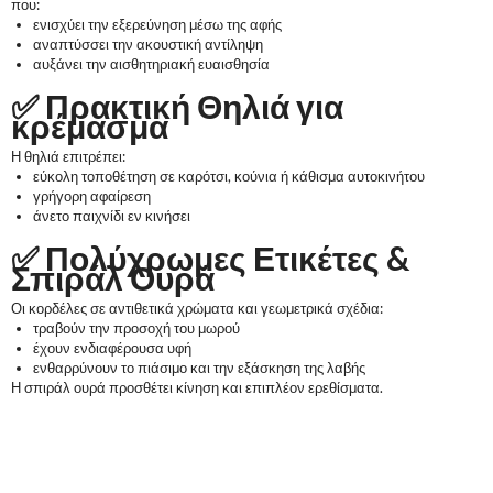
που:
ενισχύει την εξερεύνηση μέσω της αφής
αναπτύσσει την ακουστική αντίληψη
αυξάνει την αισθητηριακή ευαισθησία
✅ Πρακτική Θηλιά για
κρέμασμα
Η θηλιά επιτρέπει:
εύκολη τοποθέτηση σε καρότσι, κούνια ή κάθισμα αυτοκινήτου
γρήγορη αφαίρεση
άνετο παιχνίδι εν κινήσει
✅ Πολύχρωμες Ετικέτες &
Σπιράλ Ουρά
Οι κορδέλες σε αντιθετικά χρώματα και γεωμετρικά σχέδια:
τραβούν την προσοχή του μωρού
έχουν ενδιαφέρουσα υφή
ενθαρρύνουν το πιάσιμο και την εξάσκηση της λαβής
Η σπιράλ ουρά προσθέτει κίνηση και επιπλέον ερεθίσματα.