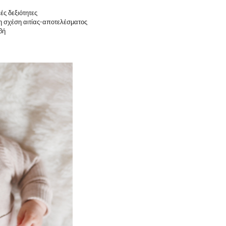
ές δεξιότητες
τη σχέση αιτίας-αποτελέσματος
βή