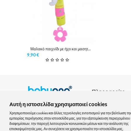
Μαλακό παιχνίδι με ήχο και μασητικό "Η Έξυπνη Ελεφαντίτσα"
9,90
€
Πληροφορίες
Τρόποι παραγγελίας
Αμφιπόλεως 11, 118 85,
Αυτή η ιστοσελίδα χρησιμοποιεί cookies
Βοτανικός, Στάση Μετρό
Τρόποι αποστολής
Κεραμεικός
Χρησιμοποιούμε cookies και άλλες τεχνολογίες εντοπισμού για την βελτίωση τη
Τρόποι πληρωμής
εμπειρίας περιήγησης στην ιστοσελίδα μας, για την εξατομίκευση περιεχομένου 
210-3422583
διαφημίσεων, την παροχή λειτουργιών κοινωνικών μέσων και την ανάλυση της
Επιστροφές
info@babyono.gr
επισκεψιμότητάς μας. Αν συνεχίσετε να χρησιμοποιείτε την ιστοσελίδα μας,