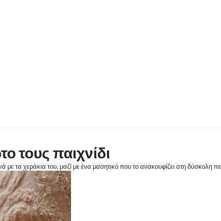
το τους παιχνίδι
ά με τα χεράκια του, μαζί με ένα μασητικό που το ανακουφίζει στη δύσκολη πε