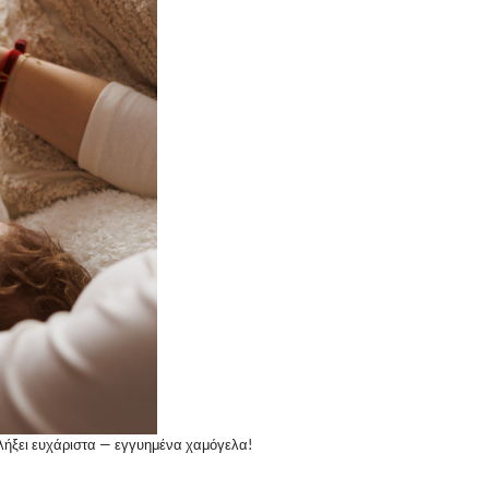
κπλήξει ευχάριστα — εγγυημένα χαμόγελα!