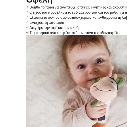
⭐ Βοηθά το παιδί να αναπτύξει οπτικές, κινητικές και ακουστικ
⭐ Ο ήχος του προσελκύει το ενδιαφέρον του και του μαθαίνει 
⭐ Εξασκεί το συντονισμό ματιών-χεριών και ενθαρρύνει τη λα
⭐ Ενισχύει τη φαντασία
⭐ Διεγείρει την αφή και την ακοή
⭐ Το μασητικό ανακουφίζει από τον πόνο της οδοντοφυΐας