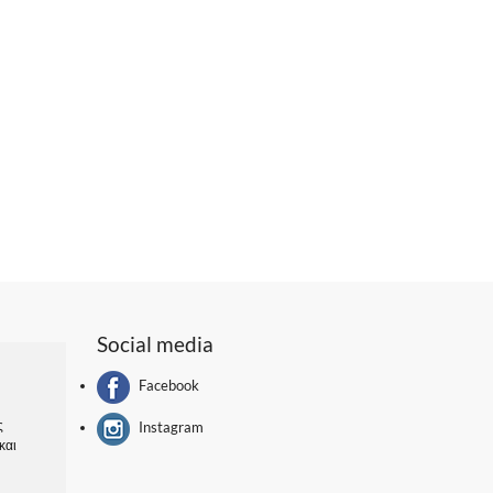
Social media
Facebook
ς
Instagram
και