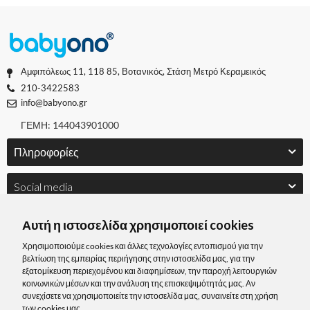
Αμφιπόλεως 11, 118 85, Βοτανικός, Στάση Μετρό Κεραμεικός
210-3422583
info@babyono.gr
ΓΕΜΗ: 144043901000
Πληροφορίες
Social media
Αυτή η ιστοσελίδα χρησιμοποιεί cookies
Χρησιμοποιούμε cookies και άλλες τεχνολογίες εντοπισμού για την
βελτίωση της εμπειρίας περιήγησης στην ιστοσελίδα μας, για την
εξατομίκευση περιεχομένου και διαφημίσεων, την παροχή λειτουργιών
κοινωνικών μέσων και την ανάλυση της επισκεψιμότητάς μας. Αν
συνεχίσετε να χρησιμοποιείτε την ιστοσελίδα μας, συναινείτε στη χρήση
των cookies μας.