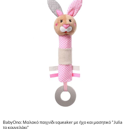
BabyOno: Μαλακό παιχνίδι squeaker με ήχο και μασητικό "Julia
το κουνελάκι"