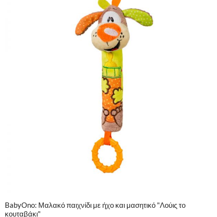
BabyOno: Μαλακό παιχνίδι με ήχο και μασητικό "Λούις το
κουταβάκι"