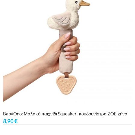
BabyOno: Μαλακό παιχνίδι Squeaker- κουδουνίστρα ZOE χήνα
8,90
€