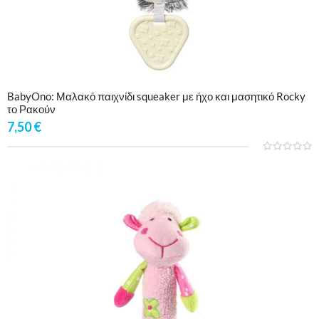
BabyOno: Μαλακό παιχνίδι squeaker με ήχο και μασητικό Rocky
το Ρακούν
7,50
€