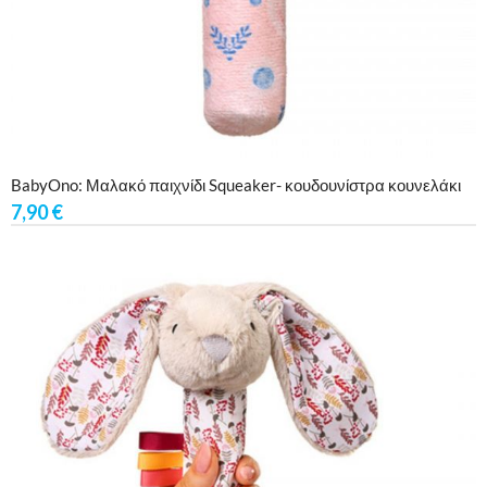
BabyOno: Μαλακό παιχνίδι Squeaker- κουδουνίστρα κουνελάκι
7,90
€