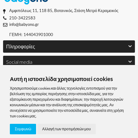
Αμφιπόλεως 11, 118 85, Βοτανικός, Στάση Μετρό Κεραμεικός
210-3422583
info@babyono.gr
ΓΕΜΗ: 144043901000
Πληροφορίες
Social media
Αυτή η ιστοσελίδα χρησιμοποιεί cookies
Χρησιμοποιούμε cookies και άλλες τεχνολογίες εντοπισμού για την
βελτίωση της εμπειρίας περιήγησης στην ιστοσελίδα μας, για την
εξατομίκευση περιεχομένου και διαφημίσεων, την παροχή λειτουργιών
κοινωνικών μέσων και την ανάλυση της επισκεψιμότητάς μας. Αν
συνεχίσετε να χρησιμοποιείτε την ιστοσελίδα μας, συναινείτε στη χρήση
των cookies μας.
Συμφωνώ
Αλλαγή των προτιμήσεών μου