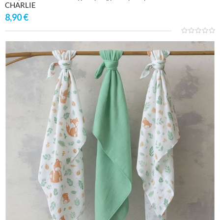
CHARLIE
8,90
€