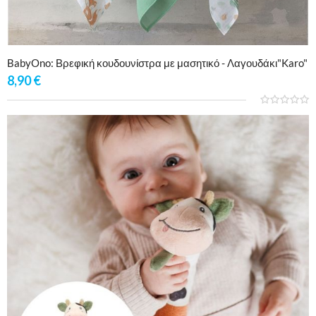
BabyOno: Βρεφική κουδουνίστρα με μασητικό - Λαγουδάκι"Karo"
8,90
€